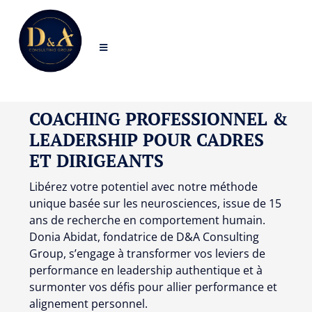
Passer
au
Toggle
contenu
Navigation
ACCUEIL
COACHING PROFESSIONNEL &
QUI SUIS-JE ?
LEADERSHIP POUR CADRES
ET DIRIGEANTS
MES COACHINGS
Libérez votre potentiel avec notre méthode
unique basée sur les neurosciences, issue de 15
ans de recherche en comportement humain.
PRESSE
Donia Abidat, fondatrice de D&A Consulting
Group, s’engage à transformer vos leviers de
performance en leadership authentique et à
CONTACT
surmonter vos défis pour allier performance et
alignement personnel.