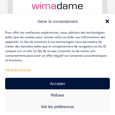
Gérer le consentement
Tribune d’avril 2023
Pour offrir les meilleures expériences, nous utilisons des technologies
telles que les cookies pour stocker et/ou accéder aux informations des
appareils. Le fait de consentir à ces technologies nous permettra de
traiter des données telles que le comportement de navigation ou les ID
JE DÉCOUVRE L’ARTICLE
uniques sur ce site. Le fait de ne pas consentir ou de retirer son
consentement peut avoir un effet négatif sur certaines caractéristiques
et fonctions.
Gérer les services
DA CONSULTING GROUP –
NOUS
CABINET DE CONSEIL
CONTACTER
Accepter
FRANCE- INTERNATIONAL
Refuser
CONFIDENTIALITÉ
|
CGV
|
POLITIQUE DE COOKIES
Voir les préférences
© 2023 – 2024 • TOUS DROITS RÉSERVÉS • RÉALISÉ PAR
SO CUTE
COMMUNICATION